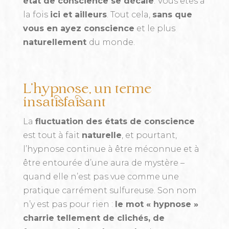
état de conscience se décale
. Vous êtes à
la fois
ici et ailleurs
. Tout cela,
sans que
vous en ayez conscience
et le plus
naturellement
du monde.
L’hypnose, un terme
insatisfaisant
La
fluctuation des états de conscience
est tout à fait
naturelle
, et pourtant,
l’hypnose continue à être méconnue et à
être entourée d’une aura de mystère –
quand elle n’est pas vue comme une
pratique carrément sulfureuse. Son nom
n’y est pas pour rien :
le mot « hypnose »
charrie tellement de clichés, de