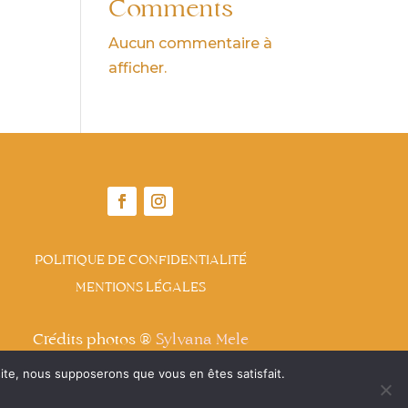
Comments
Aucun commentaire à
afficher.
POLITIQUE DE CONFIDENTIALITÉ
MENTIONS LÉGALES
Crédits photos ®
Sylvana Mele
 site, nous supposerons que vous en êtes satisfait.