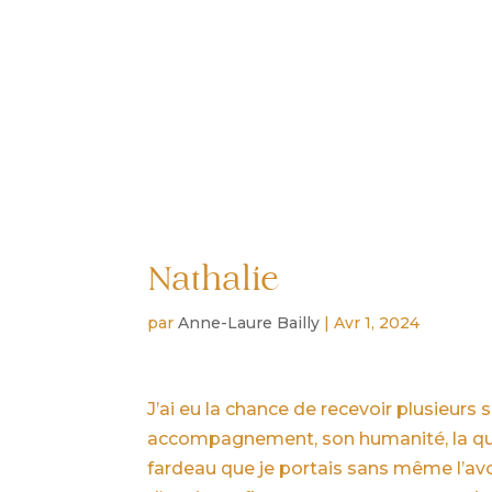
accueil
mon approche
hypno
Nathalie
par
Anne-Laure Bailly
|
Avr 1, 2024
J’ai eu la chance de recevoir plusieur
accompagnement, son humanité, la qual
fardeau que je portais sans même l’av