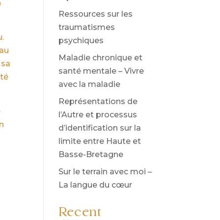
n
Ressources sur les
traumatismes
u.
psychiques
 au
Maladie chronique et
 sa
santé mentale – Vivre
rté
avec la maladie
Représentations de
e
l’Autre et processus
un
d’identification sur la
limite entre Haute et
Basse-Bretagne
Sur le terrain avec moi –
La langue du cœur
Recent