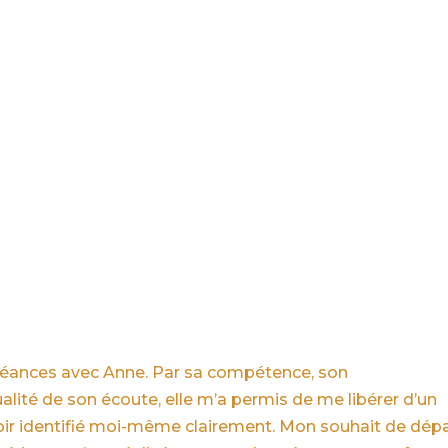
se
thérapie MOSAIC®
rendez-vous & tarifs
à propo
s séances avec Anne. Par sa compétence, son
ité de son écoute, elle m’a permis de me libérer d’un
oir identifié moi-même clairement. Mon souhait de dép