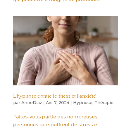
L’hypnose contre le stress et l’anxiété
par
AnneDiaz
|
Avr 7, 2024
|
Hypnose
,
Thérapie
Faites-vous partie des nombreuses
personnes qui souffrent de stress et